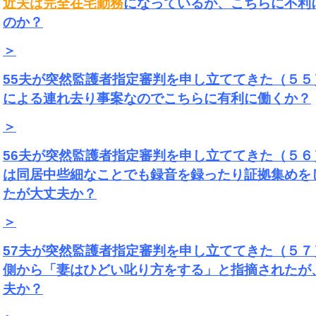
近夫は完全在宅勤務
になっているが、こちらに不利
のか？
＞
55夫が突然監護者指定審判を申し立ててきた（５５
による連れ去り事案なのでこちらに有利に働くか？
＞
56夫が突然監護者指定審判を申し立ててきた（５６
は同居中些細なことでも録音を録ったり証拠集めを
たが大丈夫か？
＞
57夫が突然監護者指定審判を申し立ててきた（５７
側から「妻はひどい叱り方をする」と指摘されたが
夫か？