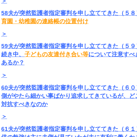
＞
58夫が突然監護者指定審判を申し立ててきた（５８
育園・幼稚園の連絡帳の位置付け
＞
59夫が突然監護者指定審判を申し立ててきた（５９
続き中、
子どもの友達付き合い等
について注意すべ
あるか？
＞
60夫が突然監護者指定審判を申し立ててきた（６０
側がやたら細かい事ばかり追求してきているが、ど
対抗すべきなのか
＞
61夫が突然監護者指定審判を申し立ててきた（６１