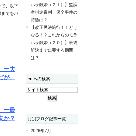
ハラ離婚（２１）】監護
ので、以下
者指定審判・保全事件の
弾までをパ
特徴は？
【改正民法施行！！どう
なる！？これからのモラ
ハラ離婚（２０）】最終
解決までに要する期間
は？
）ー夫
だが、
entryの検索
）ー最
夫か？
月別ブログ記事一覧
2026年7月