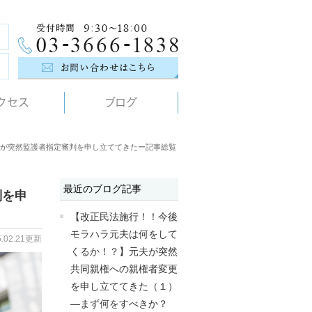
クセス
ブログ
が突然監護者指定審判を申し立ててきたー記事総覧
最近のブログ記事
判を申
【改正民法施行！！今後
モラハラ元夫は何をして
5.02.21更新
くるか！？】元夫が突然
共同親権への親権者変更
を申し立ててきた（１）
―まず何をすべきか？