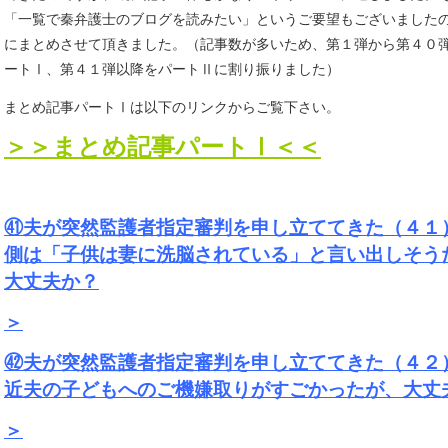
「一覧で秦弁護士のブログを読みたい」というご要望もございました
にまとめさせて頂きました。（記事数が多いため、第１弾から第４０
ートⅠ、第４１弾以降をパートⅡに割り振りました）
まとめ記事パートⅠは以下のリンクからご覧下さい。
＞＞まとめ記事パートⅠ＜＜
㊶夫が突然監護者指定審判を申し立ててきた（４１
側は「子供は妻に洗脳されている」と言い出しそう
大丈夫か？
＞
㊷夫が突然監護者指定審判を申し立ててきた（４２
近夫の子どもへのご機嫌取りがすごかったが、大丈
＞