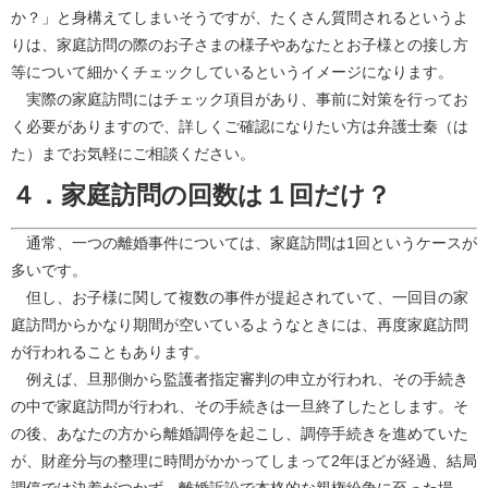
か？」と身構えてしまいそうですが、たくさん質問されるというよ
りは、家庭訪問の際のお子さまの様子やあなたとお子様との接し方
等について細かくチェックしているというイメージになります。
実際の家庭訪問にはチェック項目があり、事前に対策を行ってお
く必要がありますので、詳しくご確認になりたい方は弁護士秦（は
た）までお気軽にご相談ください。
４．家庭訪問の回数は１回だけ？
通常、一つの離婚事件については、家庭訪問は1回というケースが
多いです。
但し、お子様に関して複数の事件が提起されていて、一回目の家
庭訪問からかなり期間が空いているようなときには、再度家庭訪問
が行われることもあります。
例えば、旦那側から監護者指定審判の申立が行われ、その手続き
の中で家庭訪問が行われ、その手続きは一旦終了したとします。そ
の後、あなたの方から離婚調停を起こし、調停手続きを進めていた
が、財産分与の整理に時間がかかってしまって2年ほどが経過、結局