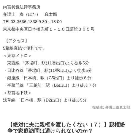
雨宮眞也法律事務所
弁護士 秦（はた） 真太郎
TEL03-3666-1838|9:30～18:00
東京都中央区日本橋兜町１－１０日証館３０５号
【アクセス】
5路線直結で便利です。
＜東京メトロ＞
・東西線 「茅場町」駅(11番出口)より徒歩5分
・日比谷線「茅場町」駅(11番出口)より徒歩5分
・銀座線「日本橋」駅（C5出口）より徒歩６分
・半蔵門線 「三越前」駅（B6出口）より徒歩７分
＜都営地下鉄＞
浅草線 「日本橋」駅（D2出口）より徒歩5分
投稿者:
弁護士秦真太郎
【絶対に夫に親権を渡したくない（７）】親権紛
争で家庭訪問は避けられないのか？