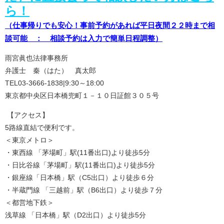
ら！
（仕事帰りでも安心！事前予約があれば平日夜間２２時まで相
談可能 ： 相談予約は入力で簡単日程調整）
雨宮眞也法律事務所
弁護士 秦（はた） 真太郎
TEL03-3666-1838|9:30～18:00
東京都中央区日本橋兜町１－１０日証館３０５号
【アクセス】
5路線直結で便利です。
＜東京メトロ＞
・東西線 「茅場町」駅(11番出口)より徒歩5分
・日比谷線「茅場町」駅(11番出口)より徒歩5分
・銀座線「日本橋」駅（C5出口）より徒歩６分
・半蔵門線 「三越前」駅（B6出口）より徒歩７分
＜都営地下鉄＞
浅草線 「日本橋」駅（D2出口）より徒歩5分