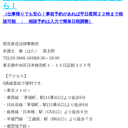
ら！
（仕事帰りでも安心！事前予約があれば平日夜間２２時まで相
談可能 ： 相談予約は入力で簡単日程調整）
雨宮眞也法律事務所
弁護士 秦（はた） 真太郎
TEL03-3666-1838|9:30～18:00
東京都中央区日本橋兜町１－１０日証館３０５号
【アクセス】
5路線直結で便利です。
＜東京メトロ＞
・東西線 「茅場町」駅(11番出口)より徒歩5分
・日比谷線「茅場町」駅(11番出口)より徒歩5分
・銀座線「日本橋」駅（C5出口）より徒歩６分
・半蔵門線 「三越前」駅（B6出口）より徒歩７分
＜都営地下鉄＞