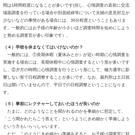
間は1時間程度になることが多いです(但し、心情調査の直前に交流
場面調査を行っている場合や別居経緯等について夫婦の意見対立が
少ないなどの事情がある場合には、30分程度ということもありま
す。一般的にはお子様の年齢が小さいほど調査時間を短めにしよう
と努める調査官が多い印象です）。
（４）学校を休まなくてはいけないのか？
一般的には、①長期休暇（夏休みとか）が近い時期に心情調査を
実施する場合には、長期休暇中に心情調査するという形が多いです
し、②夕方の時間に心情調査を行うという形にして、極力通学に影
響しない形で日程調整することが多いです。なお、裁判所は土日祝
日は開いていませんので、平日での日程調整ということになりま
す。
（５）事前にレクチャーしておいたほうが良いのか
たまに、どのようなことを聞かれるのかを事細かに想定して、
「こう聞かれたらこう答えて」というようにきめ細かく準備しよう
という方もいらっしゃいます。
ただ、このようにきめ細かい準備をすると、お子様は調査官に対