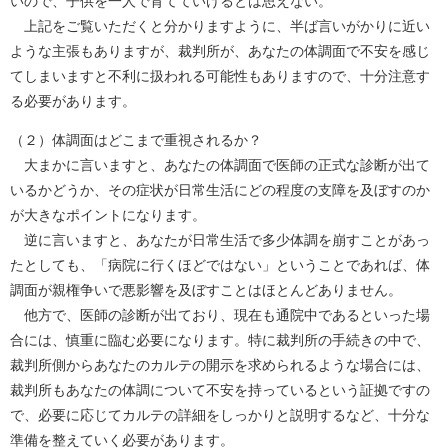
いので、子供を一人で育てていけるとは思えない。
上記をご覧いただくと分かりますように、半ば言いがかりに近い
ような主張もありますが、裁判所が、あなたの体調面で不安を感じ
てしまいますと不利に扱われる可能性もありますので、十分注意す
る必要があります。
（２）体調面はどこまで重視されるか？
大まかに言いますと、あなたの体調面で医師の正式な診断が出て
いるかどうか、その症状が日常生活にどの程度の支障を及ぼすのか
が大きなポイントになります。
逆に言いますと、あなたが日常生活で多少体調を崩すことがあっ
たとしても、「病院に行くほどではない」ということであれば、体
調面が親権争いで悪影響を及ぼすことはほとんどありません。
他方で、医師の診断が出ており、現在も通院中であるといった場
合には、慎重に臨む必要になります。特に裁判所の手続きの中で、
裁判所側からあなたのカルテの開示を求められるような場合には、
裁判所もあなたの体調について不安を持っているという証拠ですの
で、必要に応じてカルテの詳細をしっかりと説明するなど、十分な
準備を整えていく必要があります。