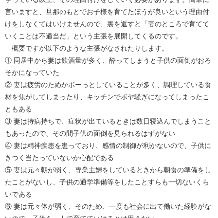
言いますと、旦那のもとでお子様を育てたほうが良いという理由付
けをしなくてはいけませんので、裏を返すと「妻のところで育てて
いくことは不適当だ」という主張を展開してくるのです。
概要ですが以下のような主張がなされたりします。
① 同居中から妻は飲酒量が多く、酔ってしまうと子供の面倒がおろ
そかになっていた
② 妻は疲労のためかボーっとしていることが多く、調理している食
材を焦がしてしまったり、キッチンでボヤ騒ぎになってしまったこ
ともある
③ 妻は持病持ちで、症状が出ているときは数日寝込んでしまうこと
もあったので、その間子供の面倒を見られるはずがない
④ 妻は精神疾患を患っており、感情の制御が利かないので、子供に
きつく当たっていないか心配である
⑤ 妻は元々朝が弱く、専業主婦をしているときから朝食の準備をし
たことがないし、子供の通学準備等をしたことすらも一切ないくら
いである
⑥ 妻は元々体が弱く、そのため、一度も社会に出て働いた経験がな