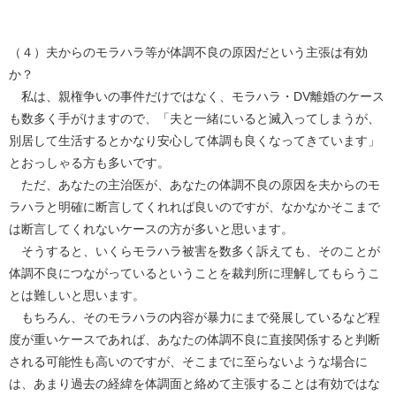
（４）夫からのモラハラ等が体調不良の原因だという主張は有効
か？
私は、親権争いの事件だけではなく、モラハラ・DV離婚のケース
も数多く手がけますので、「夫と一緒にいると滅入ってしまうが、
別居して生活するとかなり安心して体調も良くなってきています」
とおっしゃる方も多いです。
ただ、あなたの主治医が、あなたの体調不良の原因を夫からのモ
ラハラと明確に断言してくれれば良いのですが、なかなかそこまで
は断言してくれないケースの方が多いと思います。
そうすると、いくらモラハラ被害を数多く訴えても、そのことが
体調不良につながっているということを裁判所に理解してもらうこ
とは難しいと思います。
もちろん、そのモラハラの内容が暴力にまで発展しているなど程
度が重いケースであれば、あなたの体調不良に直接関係すると判断
される可能性も高いのですが、そこまでに至らないような場合に
は、あまり過去の経緯を体調面と絡めて主張することは有効ではな