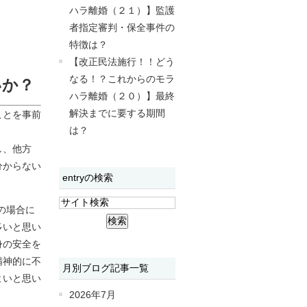
ハラ離婚（２１）】監護
者指定審判・保全事件の
特徴は？
【改正民法施行！！どう
なる！？これからのモラ
いか？
ハラ離婚（２０）】最終
解決までに要する期間
ことを事前
は？
し、他方
分からない
entryの検索
の場合に
多いと思い
身の安全を
精神的に不
月別ブログ記事一覧
よいと思い
2026年7月