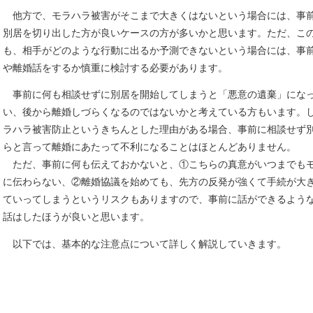
他方で、モラハラ被害がそこまで大きくはないという場合には、事
別居を切り出した方が良いケースの方が多いかと思います。ただ、こ
も、相手がどのような行動に出るか予測できないという場合には、事
や離婚話をするか慎重に検討する必要があります。
事前に何も相談せずに別居を開始してしまうと「悪意の遺棄」にな
い、後から離婚しづらくなるのではないかと考えている方もいます。
ラハラ被害防止というきちんとした理由がある場合、事前に相談せず
らと言って離婚にあたって不利になることはほとんどありません。
ただ、事前に何も伝えておかないと、①こちらの真意がいつまでも
に伝わらない、②離婚協議を始めても、先方の反発が強くて手続が大
ていってしまうというリスクもありますので、事前に話ができるよう
話はしたほうが良いと思います。
以下では、基本的な注意点について詳しく解説していきます。