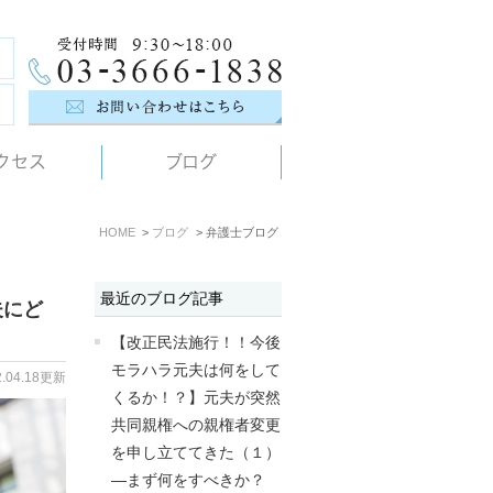
クセス
ブログ
HOME
ブログ
弁護士ブログ
最近のブログ記事
夫にど
【改正民法施行！！今後
モラハラ元夫は何をして
2.04.18更新
くるか！？】元夫が突然
共同親権への親権者変更
を申し立ててきた（１）
―まず何をすべきか？