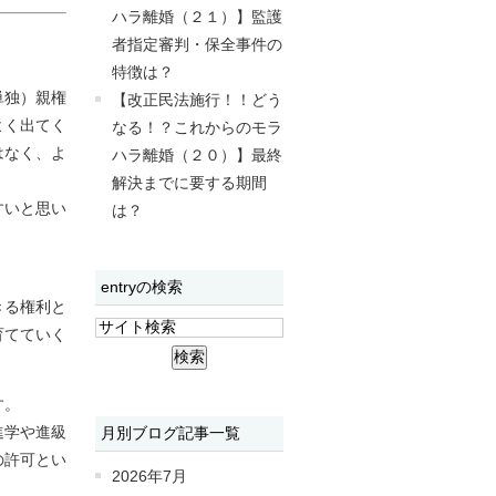
ハラ離婚（２１）】監護
者指定審判・保全事件の
特徴は？
単独）親権
【改正民法施行！！どう
よく出てく
なる！？これからのモラ
はなく、よ
ハラ離婚（２０）】最終
解決までに要する期間
すいと思い
は？
entryの検索
きる権利と
育てていく
す。
進学や進級
月別ブログ記事一覧
の許可とい
2026年7月