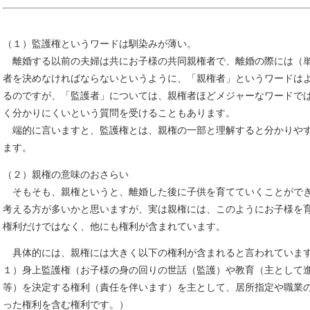
（１）監護権というワードは馴染みが薄い。
離婚する以前の夫婦は共にお子様の共同親権者で、離婚の際には（
者を決めなければならないというように、「親権者」というワードは
るのですが、「監護者」については、親権者ほどメジャーなワードで
く分かりにくいという質問を受けることもあります。
端的に言いますと、監護権とは、親権の一部と理解すると分かりや
ます。
（２）親権の意味のおさらい
そもそも、親権というと、離婚した後に子供を育てていくことがで
考える方が多いかと思いますが、実は親権には、このようにお子様を
権利だけではなく、他にも権利が含まれています。
具体的には、親権には大きく以下の権利が含まれると言われていま
１）身上監護権（お子様の身の回りの世話（監護）や教育（主として
等）を決定する権利（責任を伴います）を主として、居所指定や職業
った権利を含む権利です。）