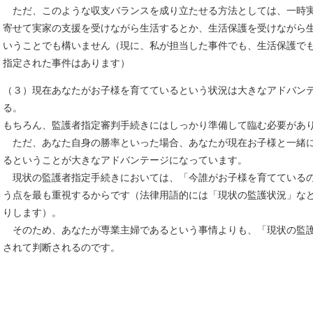
ただ、このような収支バランスを成り立たせる方法としては、一時
寄せて実家の支援を受けながら生活するとか、生活保護を受けながら
いうことでも構いません（現に、私が担当した事件でも、生活保護で
指定された事件はあります）
（３）現在あなたがお子様を育てているという状況は大きなアドバン
る。
もちろん、監護者指定審判手続きにはしっかり準備して臨む必要があ
ただ、あなた自身の勝率といった場合、あなたが現在お子様と一緒
るということが大きなアドバンテージになっています。
現状の監護者指定手続きにおいては、「今誰がお子様を育てている
う点を最も重視するからです（法律用語的には「現状の監護状況」な
りします）。
そのため、あなたが専業主婦であるという事情よりも、「現状の監
されて判断されるのです。