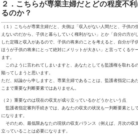
２．こちらが専業主婦だとどの程度不利
るのか？
（１）こちらが専業主婦だと、夫側は「収入がない人間だと、子供の
えないのだから、子供と暮らしていく権利がない」とか「自分の方が
した定職と収入があるので、子供の将来のことを考えると、自分が子
ほうが子供の将来にとって絶対にメリットが大きい」と言ってくるケ
ます。
このように言われてしまいますと、あなたとしても監護権を取れる
陥ってしまうと思います。
ただ、結論から申しますと、専業主婦であることは、監護者指定にあ
こまで重要な判断要素ではありません。
（２）重要なのは現在の収支が成り立っているかどうかという点
監護者指定審判手続きでは、あなたの収支の状況も一判断要素とし
になります。
そのため、最低限あなたの現状の収支バランス（例えば、月次の収
立っていることは必要になります。