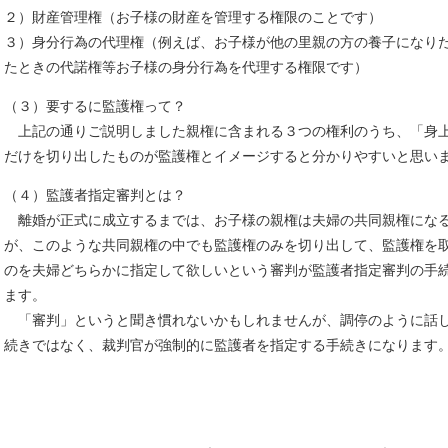
２）財産管理権（お子様の財産を管理する権限のことです）
３）身分行為の代理権（例えば、お子様が他の里親の方の養子になり
たときの代諾権等お子様の身分行為を代理する権限です）
（３）要するに監護権って？
上記の通りご説明しました親権に含まれる３つの権利のうち、「身
だけを切り出したものが監護権とイメージすると分かりやすいと思い
（４）監護者指定審判とは？
離婚が正式に成立するまでは、お子様の親権は夫婦の共同親権にな
が、このような共同親権の中でも監護権のみを切り出して、監護権を
のを夫婦どちらかに指定して欲しいという審判が監護者指定審判の手
ます。
「審判」というと聞き慣れないかもしれませんが、調停のように話
続きではなく、裁判官が強制的に監護者を指定する手続きになります