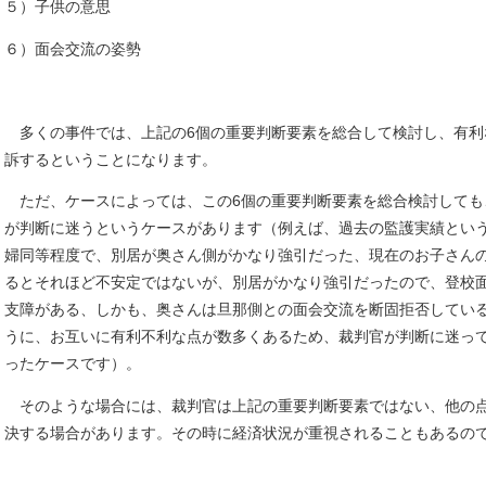
５）子供の意思
６）面会交流の姿勢
多くの事件では、上記の6個の重要判断要素を総合して検討し、有利
訴するということになります。
ただ、ケースによっては、この6個の重要判断要素を総合検討しても
が判断に迷うというケースがあります（例えば、過去の監護実績とい
婦同等程度で、別居が奥さん側がかなり強引だった、現在のお子さん
るとそれほど不安定ではないが、別居がかなり強引だったので、登校
支障がある、しかも、奥さんは旦那側との面会交流を断固拒否してい
うに、お互いに有利不利な点が数多くあるため、裁判官が判断に迷っ
ったケースです）。
そのような場合には、裁判官は上記の重要判断要素ではない、他の
決する場合があります。その時に経済状況が重視されることもあるの