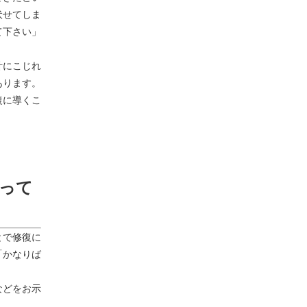
伏せてしま
て下さい」
計にこじれ
あります。
復に導くこ
って
とで修復に
「かなりば
などをお示