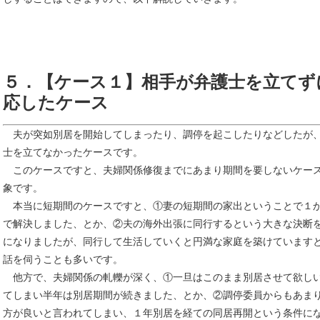
５．【ケース１】相手が弁護士を立てず
応したケース
夫が突如別居を開始してしまったり、調停を起こしたりなどしたが
士を立てなかったケースです。
このケースですと、夫婦関係修復までにあまり期間を要しないケー
象です。
本当に短期間のケースですと、①妻の短期間の家出ということで１
で解決しました、とか、②夫の海外出張に同行するという大きな決断
になりましたが、同行して生活していくと円満な家庭を築けています
話を伺うことも多いです。
他方で、夫婦関係の軋轢が深く、①一旦はこのまま別居させて欲し
てしまい半年は別居期間が続きました、とか、②調停委員からもあま
方が良いと言われてしまい、１年別居を経ての同居再開という条件に