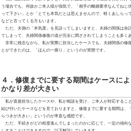
う場合でも、何故かご本人様が強気で、「相手の離婚要求なんてねじ
って下さい」とか「とても本気だとは思えませんので、軽くあしらっ
などと言ってくる方もいます。
ただ、夫側の「本気度」を見誤ってしまいますと、夫婦の関係は余
てしまって、夫婦関係修復の道が完全に閉ざされてしまうことも多く
非常に残念ながら、私が実際に担当したケースでも、夫婦関係の修
とができたのは、「ほんの一握り」というのが実態です。
４．修復までに要する期間はケースによ
かなり差が大きい
私が直接担当したケースや、私が相談を受け、ご本人が対応するこ
結び付いたケースなどを見ておりますと、修復までに要する期間は、
らつきが大きい」というのが率直な感想です。
ただ、手続きがどの程度進んでしまったのかに応じて、一定の傾向
しすることはできますので、以下解説していきます。