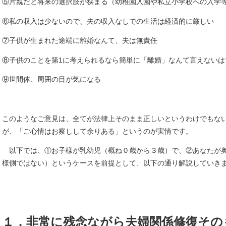
⑤片親だと将来の選択肢が狭まる（幼稚園入園や私立小学校への入学
⑥私の収入は少ないので、夫の収入なしでの生活は経済的に厳しい
⑦子供が生まれた途端に離婚なんて、夫は無責任
⑧子供のことを第1に考えられるなら簡単に「離婚」なんて言えないは
⑨世間体、周囲の目が気になる
このようなご意見は、全てが法律上そのまま正しいというわけでもな
が、「ご心情はお察しして余りある」というのが実情です。
以下では、①お子様が乳幼児（概ね０歳から３歳）で、②あなたが
様側ではない）というケースを前提として、以下の通り解説していき
１．非常に残念ながら夫婦関係修復その