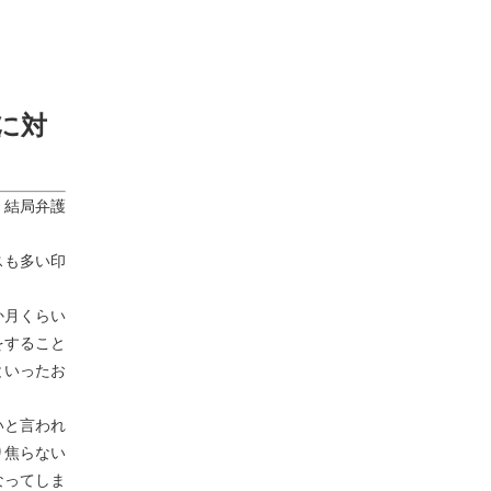
に対
、結局弁護
スも多い印
か月くらい
をすること
といったお
いと言われ
り焦らない
なってしま