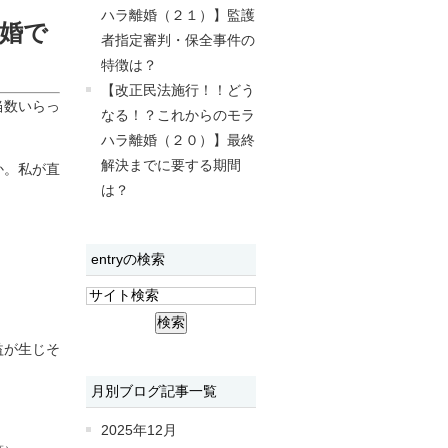
ハラ離婚（２１）】監護
婚で
者指定審判・保全事件の
特徴は？
【改正民法施行！！どう
当数いらっ
なる！？これからのモラ
ハラ離婚（２０）】最終
解決までに要する期間
か。私が直
は？
entryの検索
益が生じそ
月別ブログ記事一覧
2025年12月