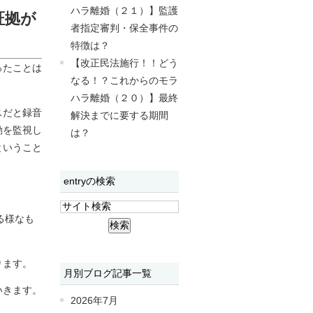
ハラ離婚（２１）】監護
証拠が
者指定審判・保全事件の
特徴は？
【改正民法施行！！どう
ったことは
なる！？これからのモラ
。
ハラ離婚（２０）】最終
スだと録音
解決までに要する期間
動を監視し
は？
ということ
entryの検索
る様なも
ります。
月別ブログ記事一覧
いきます。
2026年7月