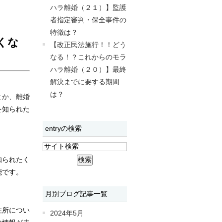
ハラ離婚（２１）】監護
者指定審判・保全事件の
特徴は？
くな
【改正民法施行！！どう
なる！？これからのモラ
ハラ離婚（２０）】最終
解決までに要する期間
は？
とか、離婚
を知られた
entryの検索
知られたく
能です。
月別ブログ記事一覧
住所につい
2024年5月