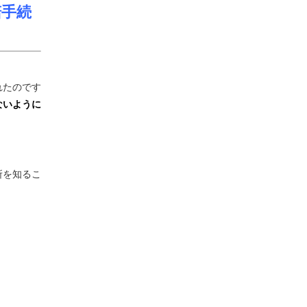
諾手続
れたのです
ないように
所を知るこ