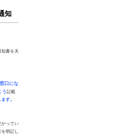
通知
通知書を夫
窓口にな
よう
記載
します。
安がってい
旨を明記し