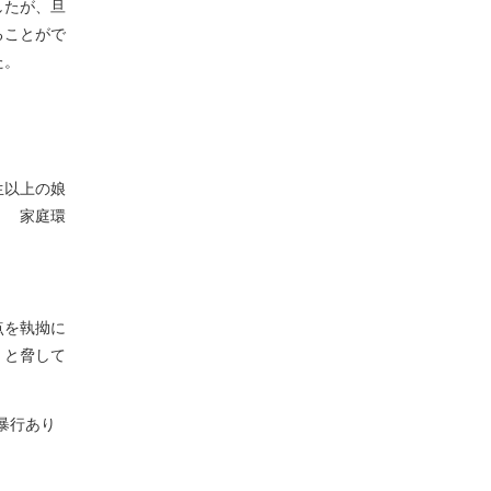
したが、旦
ることがで
た。
生以上の娘
、 家庭環
点を執拗に
くと脅して
暴行あり