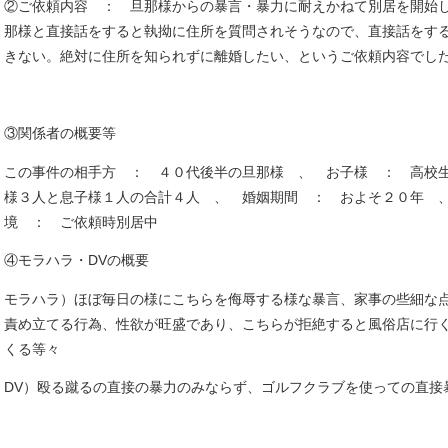
②ご依頼内容 ： 旦那様からの暴言・暴力に耐えかねて別居を開始
那様と直接話をすると執拗に住所を質問されそうなので、直接話をす
きない。絶対に住所を知られずに離婚したい、というご依頼内容でし
③関係者の概要等
この事件の相手方 ： ４０代後半の旦那様 、 お子様 ： 高校
様３人と息子様１人の合計４人 、 婚姻期間 ： およそ２０年 
境 ： ご依頼時別居中
④モラハラ・DVの概要
モラハラ）ほぼ毎日の様にこちらを侮辱する様な暴言、家事の些細な
責め立てる行為、性欲が旺盛であり、こちらが拒絶すると風俗店に行
くる等々
DV）殴る蹴るの直接の暴力のみならず、ゴルフクラブを使っての直接