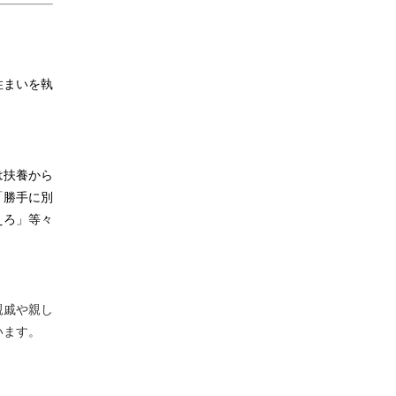
住まいを執
は扶養から
「勝手に別
えろ」等々
親戚や親し
います。