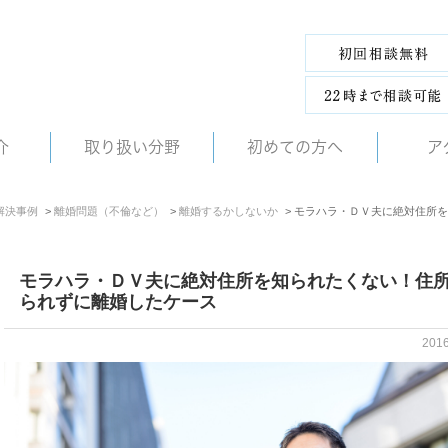
介
取り扱い分野
初めての方へ
ア
解決事例
離婚問題（不倫など）
離婚するかしないか
モラハラ・ＤＶ夫に絶対住所を
モラハラ・ＤＶ夫に絶対住所を知られたくない！住
られずに離婚したケース
201