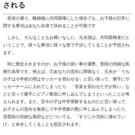
される
前述の通り、離婚後に共同親権にした場合でも、お子様の日常に
関する事項はあなた自身で決めることが可能です
しかし、そんなこともお構いなしに、元夫側は、共同親権者だと
いうことで、様々な事項に様々な形で干渉してくることが予想され
ます。
特に懸念されますのが、お子様の習い事や通塾、普段の些細な医
療行為等です。例えば、①あなたの意向に関係なく、元夫が「うち
の子は小学校の間はサッカーを習わせる」と言い張って、勝手にサ
ッカーチームに入れてしまったり、「音楽を習わせた方が良い」な
どと言って勝手にピアノ教室に申し込んでしまうといったことが考
えられます。また、②今の子は中学受験するものだと言い張って、
お子さんの意向を無視して中学受験の塾に申し込んでしまったり、
③普段の些細な風邪などについても、「すぐに小児科に連れてい
け」と命令してくることも想定されます。