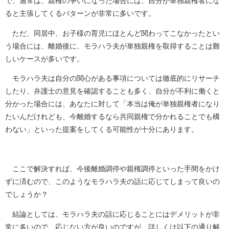
で、通常は、親権の争いになった場合には、自分が単独親権者にな
ると主張してくるパターンが非常に多いです。
ただ、同居中、お子様の育児にほとんど関わってこなかったとい
う場合には、離婚後に、モラハラ夫が単独親権を取得することは難
しいケースが多いです。
モラハラ夫は自分の関心がある事項については徹底的にリサーチ
したり、弁護士の意見を確認することも多く、自分が不利に働くと
分かった場合には、あなたに対して「本当は俺が単独親権者になり
たいんだけれども、今離婚するなら共同親権で分かれることでも構
わない」といった提案をしてくる可能性が十分にあります。
ここで解決すれば、今後離婚調停や親権調停といった手間をかけ
ずに済むので、このようなモラハラ夫の話に応じてしまって良いの
でしょうか？
結論としては、モラハラ夫の話に応じることにはデメリットが非
常に多いので、応じない方が良いのですが、詳しくは以下の通り解