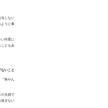
該当しない
のように事
辛い作業に
ることもあ
ぎないこと
、「悔やん
常の夫婦で
め過ぎない