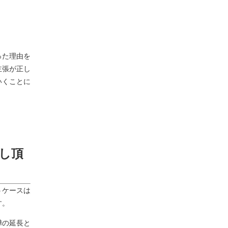
った理由を
主張が正し
いくことに
し頂
うケースは
す。
嘩の延長と