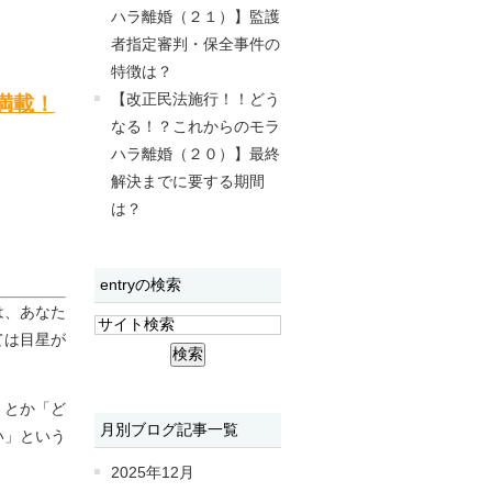
ハラ離婚（２１）】監護
者指定審判・保全事件の
特徴は？
【改正民法施行！！どう
満載！
なる！？これからのモラ
ハラ離婚（２０）】最終
解決までに要する期間
は？
entryの検索
は、あなた
ては目星が
」とか「ど
月別ブログ記事一覧
い」という
2025年12月