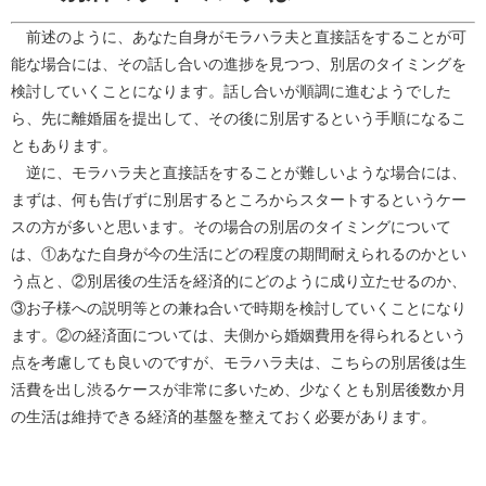
前述のように、あなた自身がモラハラ夫と直接話をすることが可
能な場合には、その話し合いの進捗を見つつ、別居のタイミングを
検討していくことになります。話し合いが順調に進むようでした
ら、先に離婚届を提出して、その後に別居するという手順になるこ
ともあります。
逆に、モラハラ夫と直接話をすることが難しいような場合には、
まずは、何も告げずに別居するところからスタートするというケー
スの方が多いと思います。その場合の別居のタイミングについて
は、①あなた自身が今の生活にどの程度の期間耐えられるのかとい
う点と、②別居後の生活を経済的にどのように成り立たせるのか、
③お子様への説明等との兼ね合いで時期を検討していくことになり
ます。②の経済面については、夫側から婚姻費用を得られるという
点を考慮しても良いのですが、モラハラ夫は、こちらの別居後は生
活費を出し渋るケースが非常に多いため、少なくとも別居後数か月
の生活は維持できる経済的基盤を整えておく必要があります。