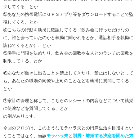
クしてくる、とか
③あなたの携帯電話にＧＰＳアプリ等をダウンロードすることで監
視してくる、とか
④こちらの行動を執拗に確認してくる（飲み会に行っただけなの
に、誰と会っていたのかと執拗に聞かれるとか、通話相手を執拗に
訪ねてくるとか）、とか
⑤勝手に門限を決めたり、飲み会の回数や友人とのランチの回数を
制限してくる、とか
⑥あなたが働きに出ることを禁止してきたり、禁止はしないとして
も、あなたの職場の同僚や上司のことなどを執拗に質問してくる、
とか
⑦家計の管理と称して、こちらのレシートの内容などについて執拗
に使途などを質問してくる、とか
の例があります。
今回のブログは、このようなモラハラ夫との円満生活を目指すとい
うことではなく、当該
モラハラ夫と別居・離婚する決意を固めた方