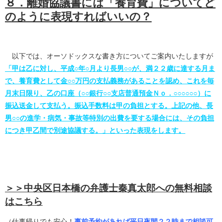
８．離婚協議書には「養育費」についてど
のように表現すればいいの？
以下では、オーソドックスな書き方についてご案内いたしますが
「甲は乙に対し、平成○年○月より長男○○が、満２２歳に達する月ま
で、養育費として金○○万円の支払義務があることを認め、これを毎
月末日限り、乙の口座（○○銀行○○支店普通預金Ｎｏ．○○○○○○）に
振込送金して支払う。振込手数料は甲の負担とする。上記の他、長
男○○の進学・病気・事故等特別の出費を要する場合には、その負担
につき甲乙間で別途協議する。」といった表現をします。
＞＞中央区日本橋の弁護士秦真太郎への無料相談
はこちら
（仕事帰りでも安心！
事前予約があれば平日夜間２２時まで相談可