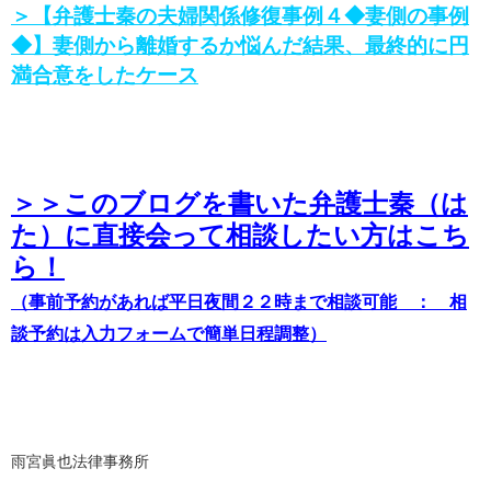
＞【弁護士秦の夫婦関係修復事例４◆
妻側の事例
◆
】妻側から離婚するか悩んだ結果、最終的に円
満合意をしたケース
＞＞このブログを書いた弁護士秦（は
た）に直接会って相談したい方はこち
ら！
（事前予約があれば平日夜間２２時まで相談可能 ： 相
談予約は入力フォームで簡単日程調整）
雨宮眞也法律事務所