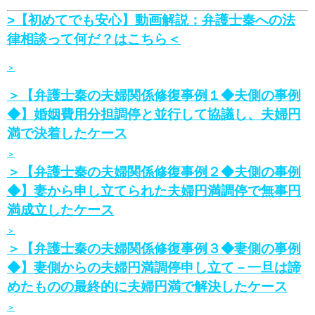
>
【初めてでも安心】動画解説：弁護士秦への法
律相談って何だ？はこちら＜
＞
＞【弁護士秦の夫婦関係修復事例１◆
夫側の事例
◆
】婚姻費用分担調停と並行して協議し、夫婦円
満で決着したケース
＞
＞【弁護士秦の夫婦関係修復事例２◆
夫側の事例
◆
】妻から申し立てられた夫婦円満調停で無事円
満成立したケース
＞
＞【弁護士秦の夫婦関係修復事例３◆
妻側の事例
◆
】妻側からの夫婦円満調停申し立て－一旦は諦
めたものの最終的に夫婦円満で解決したケース
＞