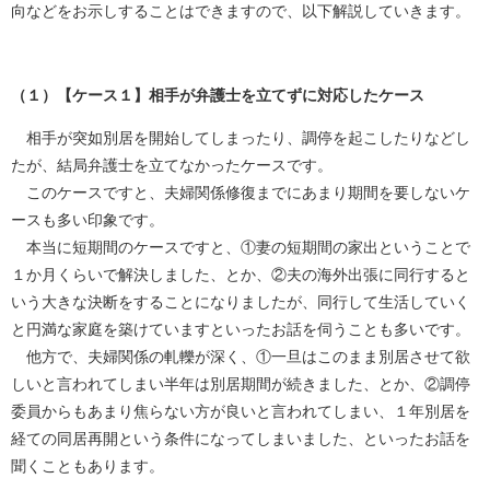
向などをお示しすることはできますので、以下解説していきます。
（１）【ケース１】相手が弁護士を立てずに対応したケース
相手が突如別居を開始してしまったり、調停を起こしたりなどし
たが、結局弁護士を立てなかったケースです。
このケースですと、夫婦関係修復までにあまり期間を要しないケ
ースも多い印象です。
本当に短期間のケースですと、①妻の短期間の家出ということで
１か月くらいで解決しました、とか、②夫の海外出張に同行すると
いう大きな決断をすることになりましたが、同行して生活していく
と円満な家庭を築けていますといったお話を伺うことも多いです。
他方で、夫婦関係の軋轢が深く、①一旦はこのまま別居させて欲
しいと言われてしまい半年は別居期間が続きました、とか、②調停
委員からもあまり焦らない方が良いと言われてしまい、１年別居を
経ての同居再開という条件になってしまいました、といったお話を
聞くこともあります。