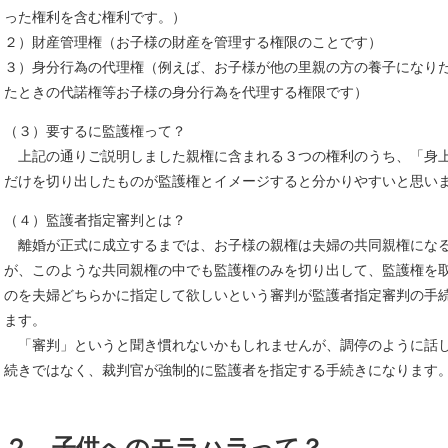
った権利を含む権利です。）
２）財産管理権（お子様の財産を管理する権限のことです）
３）身分行為の代理権（例えば、お子様が他の里親の方の養子になり
たときの代諾権等お子様の身分行為を代理する権限です）
（３）要するに監護権って？
上記の通りご説明しました親権に含まれる３つの権利のうち、「身
だけを切り出したものが監護権とイメージすると分かりやすいと思い
（４）監護者指定審判とは？
離婚が正式に成立するまでは、お子様の親権は夫婦の共同親権にな
が、このような共同親権の中でも監護権のみを切り出して、監護権を
のを夫婦どちらかに指定して欲しいという審判が監護者指定審判の手
ます。
「審判」というと聞き慣れないかもしれませんが、調停のように話
続きではなく、裁判官が強制的に監護者を指定する手続きになります
２．子供へのモラハラって？