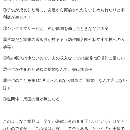
③子供が成長した時に、友達から揶揄されたりいじめられたりと不
利益が生じそう
④シングルマザーだと、私が体調を崩したときなどに大変
⑤片親だと将来の選択肢が狭まる（幼稚園入園や私立小学校への入
学等）
⑥私の収入は少ないので、夫の収入なしでの生活は経済的に厳しい
⑦子供が生まれた途端に離婚なんて、夫は無責任
⑧子供のことを第1に考えられるなら簡単に「離婚」なんて言えない
はず
⑨世間体、周囲の目が気になる
このようなご意見は、全てが法律上そのまま正しいというわけでも
ないのですが、「ご心情はお察しして余りある」というのが実情で